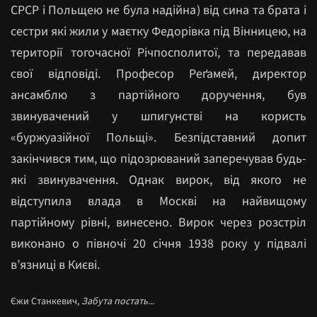
СРСР і Польщею не була надійна) від сина та брата і
сестри які жили у маєтку Федорівка під Вінницею, на
території тогочасної Річпосполитої, та передавав
свої відповіді. Професор Реґамей, директор
ансамблю з партійного доручення, був
звинувачений у шпигунстві на користь
«буржуазійної Польщі». Безпідставний допит
закінчився тим, що підозрюваний заперечував будь-
які звинувачення. Однак вирок, від якого не
відступила влада в Москві на найвищому
партійному рівні, винесено. Вирок через розстріл
виконано о півночі 20 січня 1938 року у підвалі
в’язниці в Києві.
Єжи Станкевич,
Забута постать...