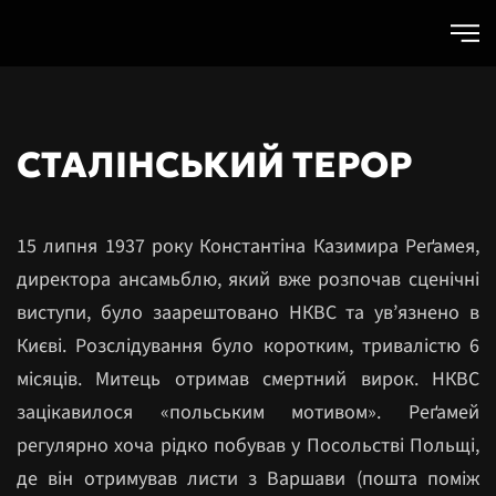
Skip to main content
СТАЛІНСЬКИЙ ТЕРОР
15 липня 1937 року Константіна Казимира Реґамея,
директора ансамьблю, який вже розпочав сценічні
виступи, було заарештовано НКВС та ув’язнено в
Києві. Розслідування було коротким, тривалістю 6
місяців. Митець отримав смертний вирок. НКВС
зацікавилося «польським мотивом». Реґамей
регулярно хоча рідко побував у Посольстві Польщі,
де він отримував листи з Варшави (пошта поміж