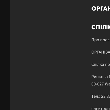
ОРГА
СПІЛ
Про проє
ОРГАНІЗ
Спілка п
Ринкова П
00-027 W
Тел.: 22 
електрон