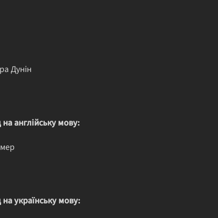
ра Дунін
 на англійську мову:
имер
 на українську мову: