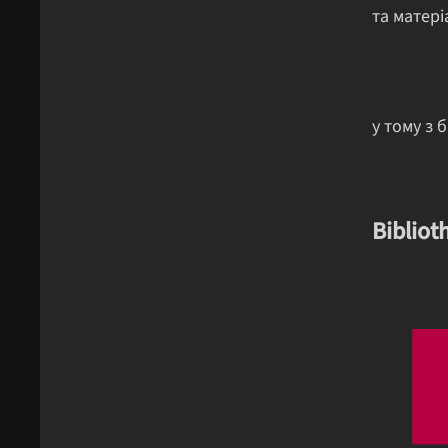
та матері
у тому з б
Bibliot