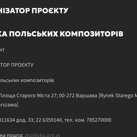
НІЗАТОР ПРОЄКТУ
КА ПОЛЬСЬКИХ КОМПОЗИТОРІВ
кт
АТОР ПРОЄКТУ
ольських композиторів
лоща Старого Міста 27; 00-272 Варшава [Rynek Starego M
arszawa]
8311634 дод. 33; 22 6359140, тел. ком. 785270000
на пошта:
zkp@zkp.org.pl