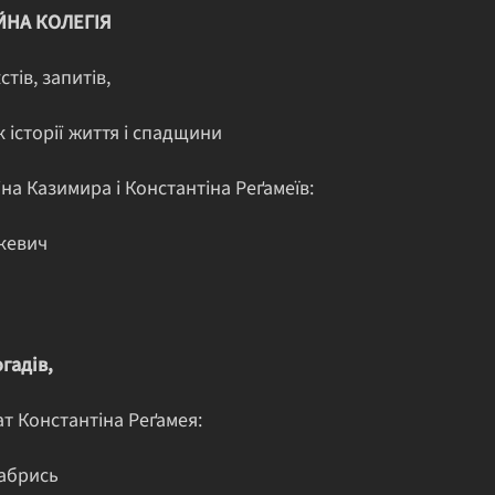
ЙНА КОЛЕГІЯ
стів, запитів,
 історії життя і спадщини
на Казимира і Константіна Реґамеїв:
кевич
гадів,
т Константіна Реґамея:
абрись