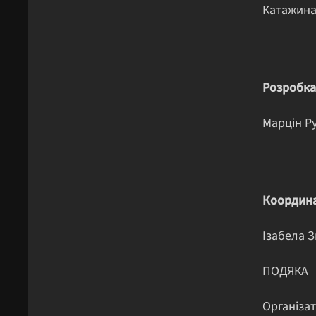
Катажина
Розробка
Марцін Р
Координа
Ізабела 
ПОДЯКА
Організат