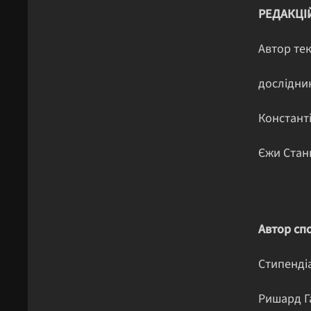
РЕДАКЦІ
Автор тек
дослідник
Константі
Єжи Стан
Автор спо
Стипендіа
Ришард Г