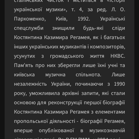
сталінських чисток і міститься в «Історії
української музики», т. 4, за ред. Л. О.
Пархоменко, Київ, 1992. Українські
спецслужби знищили будь-які сліди
Костянтина Казимира Регамея, як і багатьох
інших українських музикантів і композиторів,
усунутих з громадського життя НКВС.
Пам'ять про них зберегли лише їхні учні та
київська музична спільнота. Лише
незалежність України, починаючи з 1990
року, уможливила архівні запити, які стали
основою для реконструкції першої біографії
Костянтина Казимира Регамея з елементами
пропольської діяльності - біографії Регамея,
вперше опублікованої в музикознавчій