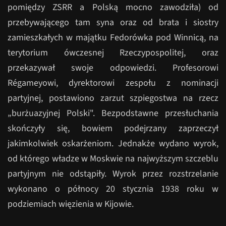
pomiędzy ZSRR a Polską mocno zawodziła) od
przebywającego tam syna oraz od brata i siostry
zamieszkałych w majątku Fedorówka pod Winnicą, na
terytorium ówczesnej Rzeczypospolitej, oraz
przekazywał swoje odpowiedzi. Profesorowi
Régameyowi, dyrektorowi zespołu z nominacji
partyjnej, postawiono zarzut szpiegostwa na rzecz
„burżuazyjnej Polski". Bezpodstawne przesłuchania
skończyły się, bowiem podejrzany zaprzeczył
jakimkolwiek oskarżeniom. Jednakże wydano wyrok,
od którego władze w Moskwie na najwyższym szczeblu
partyjnym nie odstąpiły. Wyrok przez rozstrzelanie
wykonano o północy 20 stycznia 1938 roku w
podziemiach więzienia w Kijowie.