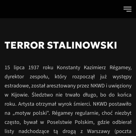
Przejdź do głównej treści
TERROR STALINOWSKI
15 lipca 1937 roku Konstanty Kazimierz Régamey,
dyrektor zespołu, który rozpoczął już występy
estradowe, został aresztowany przez NKWD i uwięziony
w Kijowie. Śledztwo nie trwało długo, bo do końca
roku. Artysta otrzymał wyrok śmierci. NKWD postawiło
na „motyw polski". Régamey regularnie, choć niezbyt
często, bywał w Poselstwie Polskim, gdzie odbierał
listy nadchodzące tą drogą z Warszawy (poczta